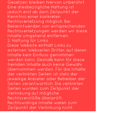
Gesetzen bleiben hiervon unberührt.
Eine diesbezügliche Haftung ist
jedoch erst ab dem Zeitpunkt der
Kenntnis einer konkreten
Rechtsverletzung möglich. Bei
Bekanntwerden von entsprechenden
Rechtsverletzungen werden wir diese
Inhalte umgehend entfernen.
2. Haftung für Links
Diese Website enthält Links zu
externen Webseiten Dritter, auf deren
Inhalte kein Einfluss genommen
werden kann. Deshalb kann für diese
fremden Inhalte auch keine Gewähr
übernommen werden. Für die Inhalte
der verlinkten Seiten ist stets der
jeweilige Anbieter oder Betreiber der
Seiten verantwortlich. Die verlinkten
Seiten wurden zum Zeitpunkt der
Verlinkung auf mögliche
Rechtsverstöße überprüft.
Rechtswidrige Inhalte waren zum
Zeitpunkt der Verlinkung nicht
erkennbar. Eine permanente
inhaltliche Kontrolle der verlinkten
Seiten ist jedoch ohne konkrete
Anhaltspunkte einer Rechtsverletzung
nicht zumutbar. Bei Bekanntwerden