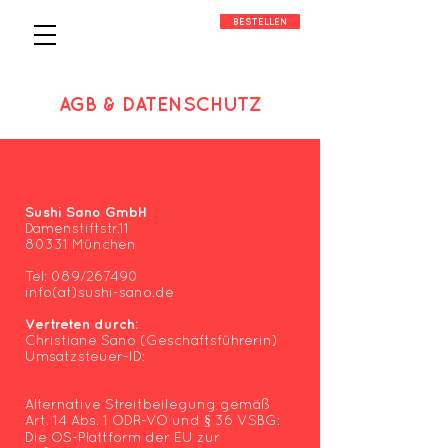
BESTELLEN
AGB & DATENSCHUTZ
Sushi Sano GmbH
Damenstiftstr.11
80331 München
Tel: 089/267490
info(at)sushi-sano.de
Vertreten durch:
Christiane Sano (Geschäftsführerin)
Umsatzsteuer-ID:
Alternative Streitbeilegung gemäß
Art. 14 Abs. 1 ODR-VO und § 36 VSBG:
Die OS-Plattform der EU zur